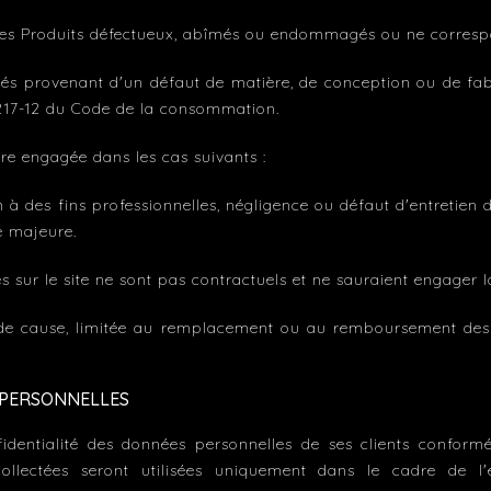
ur les Produits défectueux, abîmés ou endommagés ou ne corre
hés provenant d'un défaut de matière, de conception ou de fabri
 L217-12 du Code de la consommation.
re engagée dans les cas suivants :
on à des fins professionnelles, négligence ou défaut d'entretie
e majeure.
 sur le site ne sont pas contractuels et ne sauraient engager l
t de cause, limitée au remplacement ou au remboursement des
S PERSONNELLES
identialité des données personnelles de ses clients confor
ollectées seront utilisées uniquement dans le cadre de