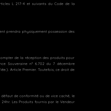
rticles L 217-4 et suivants du Code de la
Client prendra physiquement possession des
 compter de la réception des produits pour
nnance Souveraine n° 6.702 du 7 décembre
e.). Article Premier. Toutefois, ce droit de
 défaut de conformité ou de vice caché, le
oi 24hr. Les Produits fournis par le Vendeur