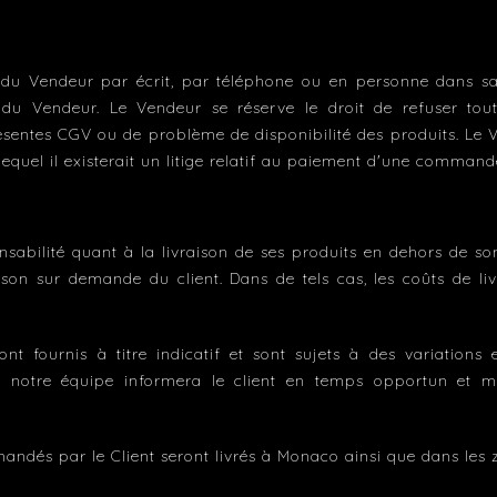
du Vendeur par écrit, par téléphone ou en personne dans s
on du Vendeur. Le Vendeur se réserve le droit de refuser t
entes CGV ou de problème de disponibilité des produits. Le Ve
quel il existerait un litige relatif au paiement d'une command
bilité quant à la livraison de ses produits en dehors de son
n sur demande du client. Dans de tels cas, les coûts de livr
sont fournis à titre indicatif et sont sujets à des variations
if, notre équipe informera le client en temps opportun et me
andés par le Client seront livrés à Monaco ainsi que dans les z