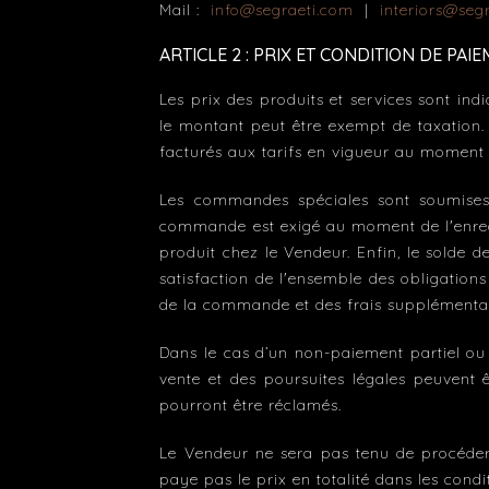
Mail :
info@segraeti.com
|
interiors@seg
ARTICLE 2 : PRIX ET CONDITION DE PAI
Les prix des produits et services sont indi
le montant peut être exempt de taxation. 
facturés aux tarifs en vigueur au moment
Les commandes spéciales sont soumises
commande est exigé au moment de l'enreg
produit chez le Vendeur. Enfin, le solde 
satisfaction de l'ensemble des obligation
de la commande et des frais supplémentair
Dans le cas d’un non-paiement partiel ou t
vente et des poursuites légales peuvent ê
pourront être réclamés.
Le Vendeur ne sera pas tenu de procéder à
paye pas le prix en totalité dans les condi