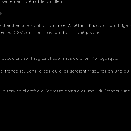
sentement préalable du client.
LE
 rechercher une solution amiable. À défaut d'accord, tout litig
ésentes CGV sont soumises au droit monégasque.
n découlent sont régies et soumises au droit Monégasque.
 française. Dans le cas où elles seraient traduites en une ou p
le service clientèle à l’adresse postale ou mail du Vendeur in