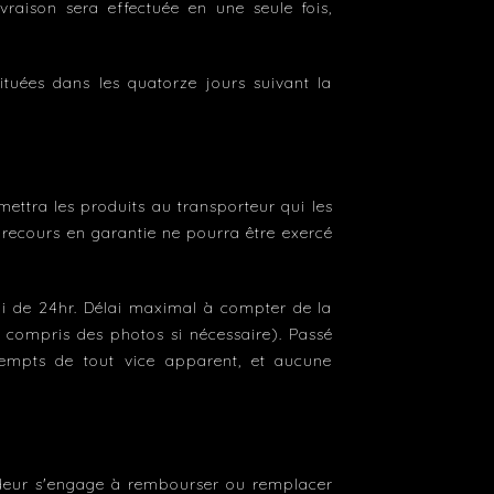
ivraison sera effectuée en une seule fois,
ituées dans les quatorze jours suivant la
mettra les produits au transporteur qui les
n recours en garantie ne pourra être exercé
élai de 24hr. Délai maximal à compter de la
y compris des photos si nécessaire). Passé
xempts de tout vice apparent, et aucune
ndeur s'engage à rembourser ou remplacer