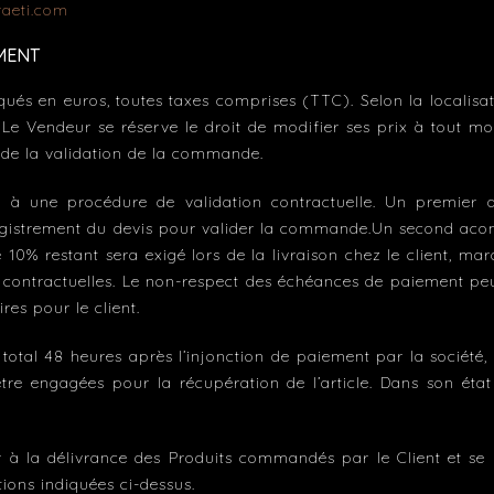
raeti.com
EMENT
qués en euros, toutes taxes comprises (TTC). Selon la localisat
Le Vendeur se réserve le droit de modifier ses prix à tout mo
 de la validation de la commande.
 à une procédure de validation contractuelle. Un premier
istrement du devis pour valider la commande.Un second acom
de 10% restant sera exigé lors de la livraison chez le client, 
s contractuelles. Le non-respect des échéances de paiement peut
es pour le client.
otal 48 heures après l’injonction de paiement par la société, 
tre engagées pour la récupération de l’article. Dans son éta
 la délivrance des Produits commandés par le Client et se ré
tions indiquées ci-dessus.