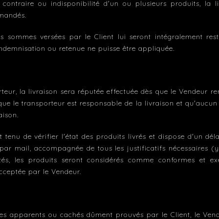
contraire ou indisponibilité d'un ou plusieurs produits, la l
mandés.
es sommes versées par le Client lui seront intégralement rest
ndemnisation ou retenue ne puisse être appliquée.
rteur, la livraison sera réputée effectuée dès que le Vendeur re
que le transporteur est responsable de la livraison et qu'aucu
aison.
st tenu de vérifier l'état des produits livrés et dispose d'un d
 par mail, accompagnée de tous les justificatifs nécessaires (
ités, les produits seront considérés comme conformes et e
cceptée par le Vendeur.
ces apparents ou cachés dûment prouvés par le Client, le Ve