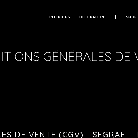
INTERIORS
DECORATION
SHOP
on
Luminaires
Nos service
ITIONS GÉNÉRALES DE 
Cuisines & Dressings
Prise de re
e d’ouvrage & Suivi de chantier
Mobilier sur mesure
Livraisons 
Tissus & Rideaux
S DE VENTE (CGV) - SEGRAETI 