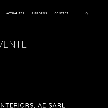
ACTUALITÉS
A PROPOS
CONTACT
s
VENTE
ndez-vous
& Installations
INTERIORS, AE SARL